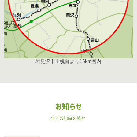
岩見沢市上幌向より16km圏内