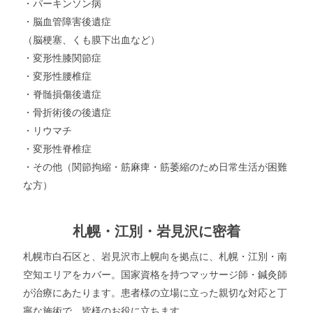
・パーキンソン病
・脳血管障害後遺症
（脳梗塞、くも膜下出血など）
・変形性膝関節症
・変形性腰椎症
・脊髄損傷後遺症
・骨折術後の後遺症
・リウマチ
・変形性脊椎症
・その他（関節拘縮・筋麻痺・筋萎縮のため日常生活が困難
な方）
札幌・江別・岩見沢に密着
札幌市白石区と、岩見沢市上幌向を拠点に、札幌・江別・南
空知エリアをカバー。国家資格を持つマッサージ師・鍼灸師
が治療にあたります。患者様の立場に立った親切な対応と丁
寧な施術で、皆様のお役に立ちます。