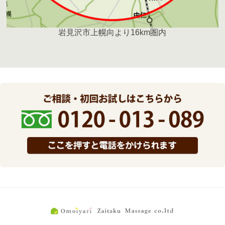
岩見沢市上幌向より16km圏内