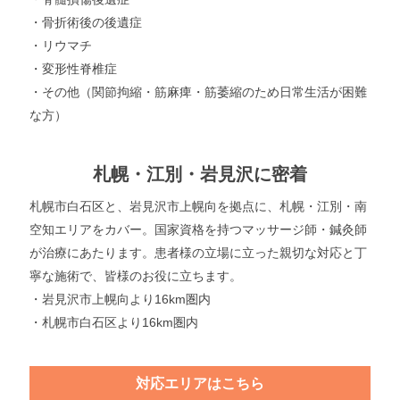
・骨折術後の後遺症
・リウマチ
・変形性脊椎症
・その他（関節拘縮・筋麻痺・筋萎縮のため日常生活が困難
な方）
札幌・江別・岩見沢に密着
札幌市白石区と、岩見沢市上幌向を拠点に、札幌・江別・南
空知エリアをカバー。国家資格を持つマッサージ師・鍼灸師
が治療にあたります。患者様の立場に立った親切な対応と丁
寧な施術で、皆様のお役に立ちます。
・岩見沢市上幌向より16km圏内
・札幌市白石区より16km圏内
対応エリアはこちら