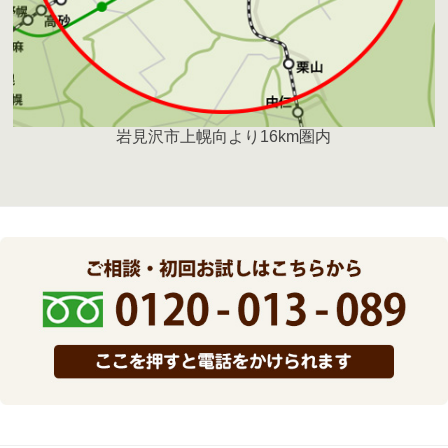
岩見沢市上幌向より16km圏内