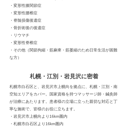
・変形性膝関節症
・変形性腰椎症
・脊髄損傷後遺症
・骨折術後の後遺症
・リウマチ
・変形性脊椎症
・その他（関節拘縮・筋麻痺・筋萎縮のため日常生活が困難
な方）
札幌・江別・岩見沢に密着
札幌市白石区と、岩見沢市上幌向を拠点に、札幌・江別・南
空知エリアをカバー。国家資格を持つマッサージ師・鍼灸師
が治療にあたります。患者様の立場に立った親切な対応と丁
寧な施術で、皆様のお役に立ちます。
・岩見沢市上幌向より16km圏内
・札幌市白石区より16km圏内