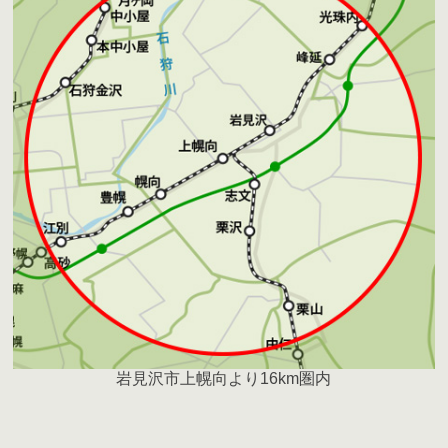
岩見沢市上幌向より16km圏内