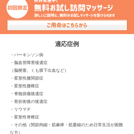
適応症例
・パーキンソン病
・脳血管障害後遺症
（脳梗塞、くも膜下出血など）
・変形性膝関節症
・変形性腰椎症
・脊髄損傷後遺症
・骨折術後の後遺症
・リウマチ
・変形性脊椎症
・その他（関節拘縮・筋麻痺・筋萎縮のため日常生活が困難
な方）