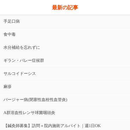
最新の記事
手足口病
食中毒
水分補給を忘れずに
ギラン・バレー症候群
サルコイドーシス
麻疹
バージャー病(閉塞性血栓性血管炎)
A群溶血性レンサ球菌咽頭炎
【鍼灸師募集】訪問＋院内施術アルバイト｜週1日OK